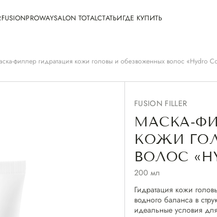
R
FUSION
PROWAY
SALON TOTAL
СТАТЬИ
ГДЕ КУПИТЬ
аска-филлер гидратация кожи головы и обезвоженных волос «Hydro C
FUSION FILLER
МАСКА-ФИ
КОЖИ ГО
ВОЛОС «H
200 мл
Гидратация кожи голов
водного баланса в стру
идеальные условия для